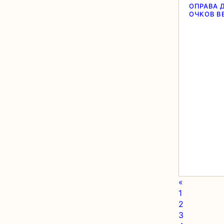
ОПРАВА 
ОЧКОВ B
«
1
2
3