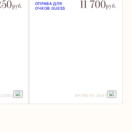
250
11 700
ОПРАВА ДЛЯ
руб.
руб.
ОЧКОВ GUESS
322002
АРТИКУЛ: 2947