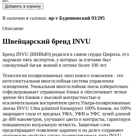
шт.
Добавить в корзину
В наличии в салонах:
пр-т Буденновский 93/295
Описание
Швейцарский бренд INVU
Бренд INVU (ИНВЬЮ) родился в самом сердце Цюриха, его
задумали пять экспертов, у которых за плечами был
совокупный багаж знаний в оптике более 100 лет.
Технология поляризованных линз нового поколения - это
интеллектуальная многослойная система управления
освещением. Уникальная многослойная линза избирательно
отфильтровывает отраженные блики и обеспечивает четкое
зрение без бликов с высокой контрастностью и
исключительным восприятием цвета.Ультра-поляризованные
линзы INVU Ultra polarized блокируют 100% бликов, на 100%
защищают глаза от вредных УФА, УФВ и УФС лучей длиной
до 400 нанометров, улучшают цвета и контрасты, гарантируя
повышенную визуальную четкость. Защитные слои
предотвращают появление царапин и на долго сохраняют
оптические свойства ультра-поляризованных линз INVU.