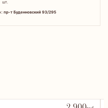
шт.
х:
пр-т Буденновский 93/295
2 900
О