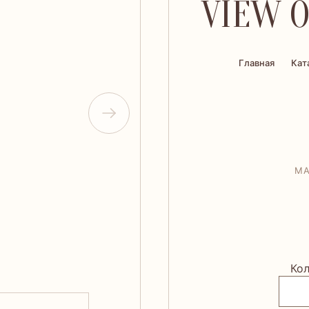
VIEW O
Главная
Кат
МА
Кол