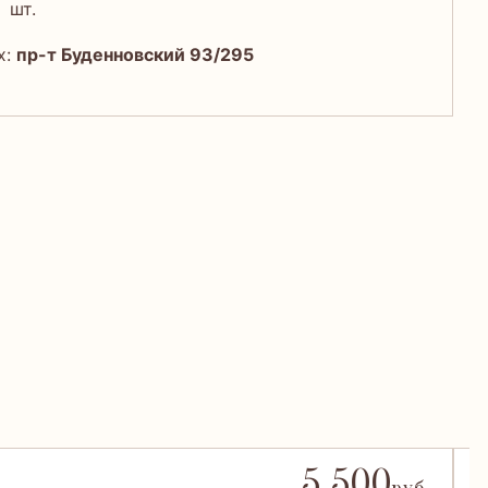
шт.
х:
пр-т Буденновский 93/295
5 500
О