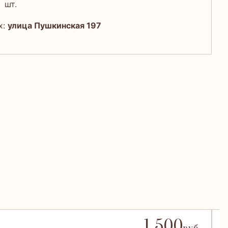
шт.
х:
улица Пушкинская 197
1 500
О