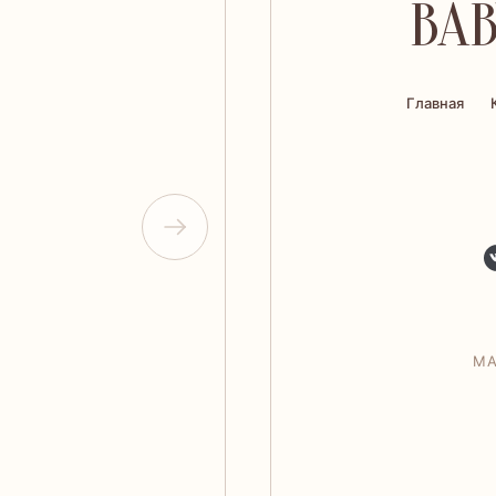
BAB
Главная
МА